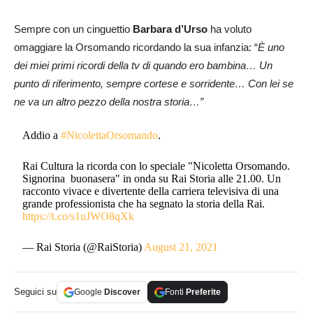
Sempre con un cinguettio
Barbara d’Urso
ha voluto
omaggiare la Orsomando ricordando la sua infanzia: “
È uno
dei miei primi ricordi della tv di quando ero bambina… Un
punto di riferimento, sempre cortese e sorridente… Con lei se
ne va un altro pezzo della nostra storia…”
Addio a
#NicolettaOrsomando
.
Rai Cultura la ricorda con lo speciale "Nicoletta Orsomando.
Signorina buonasera" in onda su Rai Storia alle 21.00. Un
racconto vivace e divertente della carriera televisiva di una
grande professionista che ha segnato la storia della Rai.
https://t.co/s1uJWO8qXk
— Rai Storia (@RaiStoria)
August 21, 2021
Seguici su
Google
Discover
Fonti
Preferite