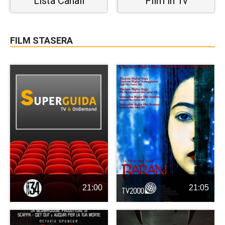
Lista Canali
Film in Tv
FILM STASERA
21:00
21:05