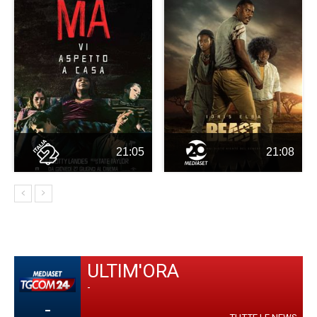
21:05
21:08
ULTIM'ORA
-
-