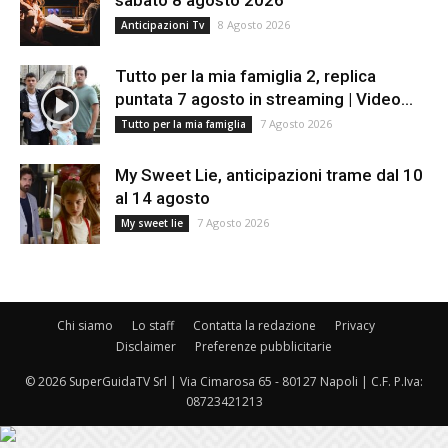
sabato 8 agosto 2026
8 Agosto 2026
Anticipazioni Tv
Tutto per la mia famiglia 2, replica
puntata 7 agosto in streaming | Video...
7 Agosto 2026
Tutto per la mia famiglia
My Sweet Lie, anticipazioni trame dal 10
al 14 agosto
7 Agosto 2026
My sweet lie
Chi siamo
Lo staff
Contatta la redazione
Privacy
Disclaimer
Preferenze pubblicitarie
© 2026 SuperGuidaTV Srl | Via Cimarosa 65 - 80127 Napoli | C.F. P.Iva:
08723421213