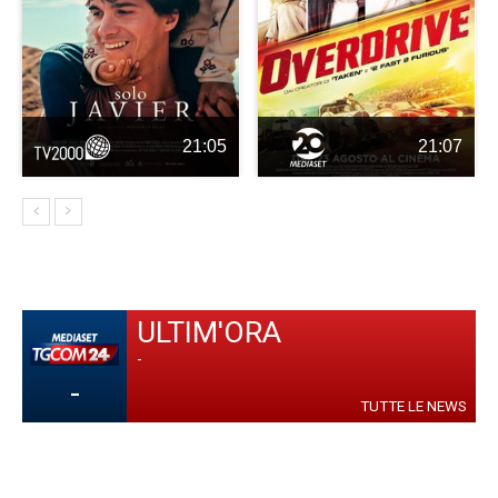
21:05
21:07
ULTIM'ORA
-
-
TUTTE LE NEWS