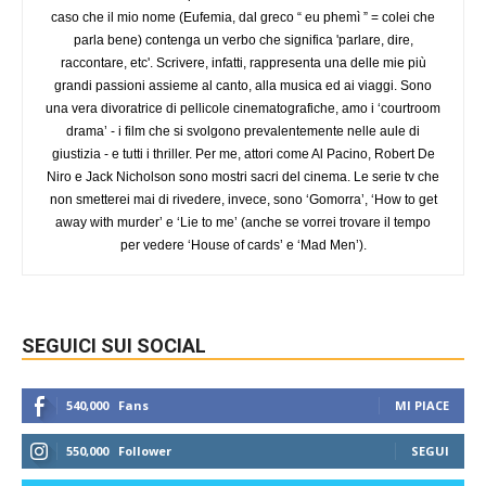
caso che il mio nome (Eufemia, dal greco “ eu phemì ” = colei che
parla bene) contenga un verbo che significa 'parlare, dire,
raccontare, etc'. Scrivere, infatti, rappresenta una delle mie più
grandi passioni assieme al canto, alla musica ed ai viaggi. Sono
una vera divoratrice di pellicole cinematografiche, amo i ‘courtroom
drama’ - i film che si svolgono prevalentemente nelle aule di
giustizia - e tutti i thriller. Per me, attori come Al Pacino, Robert De
Niro e Jack Nicholson sono mostri sacri del cinema. Le serie tv che
non smetterei mai di rivedere, invece, sono ‘Gomorra’, ‘How to get
away with murder’ e ‘Lie to me’ (anche se vorrei trovare il tempo
per vedere ‘House of cards’ e ‘Mad Men’).
SEGUICI SUI SOCIAL
540,000
Fans
MI PIACE
550,000
Follower
SEGUI