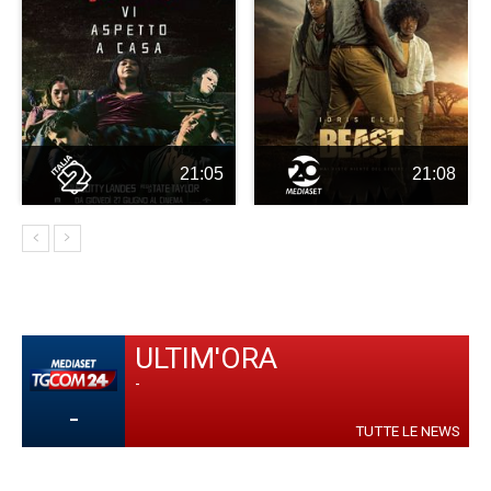
21:05
21:08
ULTIM'ORA
-
-
TUTTE LE NEWS