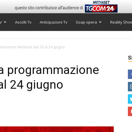
V
Ascolti Tv
Anticipazioni Tv
Soap opera
Reality Sho
mmazione Mediaset dal 20 al 24 giugno
S
la programmazione
al 24 giugno