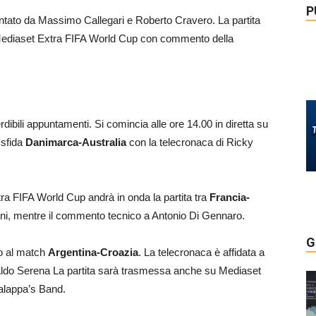
P
to da Massimo Callegari e Roberto Cravero. La partita
u Mediaset Extra FIFA World Cup con commento della
erdibili appuntamenti. Si comincia alle ore 14.00 in diretta su
 sfida
Danimarca-Australia
con la telecronaca di Ricky
ra FIFA World Cup andrà in onda la partita tra
Francia-
nini, mentre il commento tecnico a Antonio Di Gennaro.
G
io al match
Argentina-Croazia
. La telecronaca è affidata a
 Aldo Serena La partita sarà trasmessa anche su Mediaset
alappa’s Band.