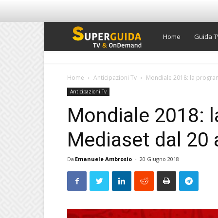
Super
Home
Guida T
Guida
Home
Anticipazioni Tv
Mondiale 2018: la progra
Anticipazioni Tv
TV
Mondiale 2018: 
Mediaset dal 20 
Da
Emanuele Ambrosio
-
20 Giugno 2018