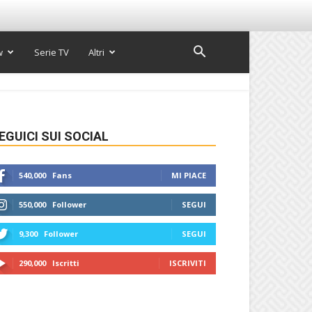
w
Serie TV
Altri
EGUICI SUI SOCIAL
540,000
Fans
MI PIACE
550,000
Follower
SEGUI
9,300
Follower
SEGUI
290,000
Iscritti
ISCRIVITI