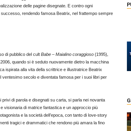
P
 realizzazione delle pagine disegnate. E contro ogni
grande successo, rendendo famosa Beatrix, nel frattempo sempre
o di pubblico del cult
Babe – Maialino coraggioso
(1995),
no al 2006, quando si è seduto nuovamente dietro la macchina
ispirata alla vita della scrittrice e illustratrice Beatrix
il ventesimo secolo e diventata famosa per i suoi libri per
privi di parola e disegnati su carta, si parla nei novanta
G
e visionaria di matrice fantastica e un approccio più
rotagonista e la società dell’epoca, con tanto di love-story
nti tragici e drammatici che rendono più amara la fino