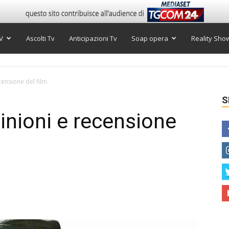
V
Ascolti Tv
Anticipazioni Tv
Soap opera
Reality Sho
censione del film
S
inioni e recensione