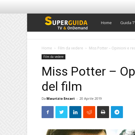
Super
Home
Guida T
Guida
Home
Film da vedere
Miss Potter – Opinioni e re
Film da vedere
TV
Miss Potter – Op
del film
Da
Maurizio Encari
-
20 Aprile 2019