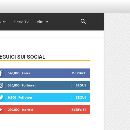
w
Serie TV
Altri
EGUICI SUI SOCIAL
540,000
Fans
MI PIACE
550,000
Follower
SEGUI
9,300
Follower
SEGUI
290,000
Iscritti
ISCRIVITI