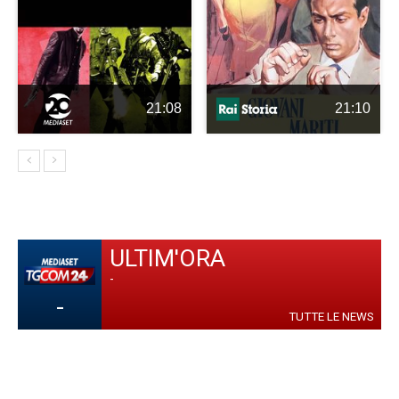
21:08
21:10
ULTIM'ORA
-
-
TUTTE LE NEWS