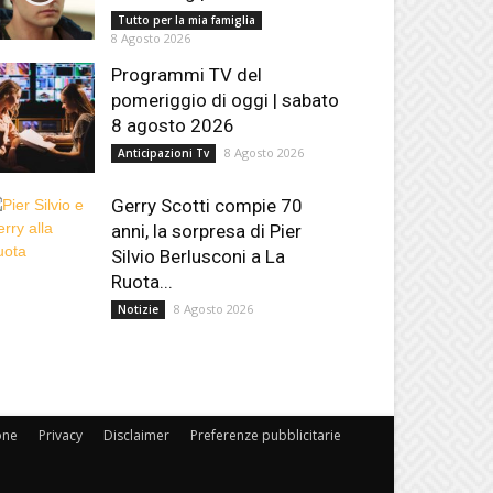
Tutto per la mia famiglia
8 Agosto 2026
Programmi TV del
pomeriggio di oggi | sabato
8 agosto 2026
8 Agosto 2026
Anticipazioni Tv
Gerry Scotti compie 70
anni, la sorpresa di Pier
Silvio Berlusconi a La
Ruota...
8 Agosto 2026
Notizie
one
Privacy
Disclaimer
Preferenze pubblicitarie