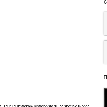
G
F
a
, il guru di Instagram protagonista di uno speciale in onda