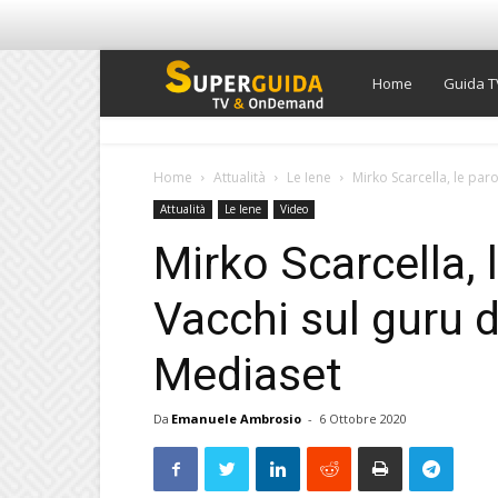
Super
Home
Guida T
Guida
Home
Attualità
Le Iene
Mirko Scarcella, le paro
Attualità
Le Iene
Video
TV
Mirko Scarcella, 
Vacchi sul guru d
Mediaset
Da
Emanuele Ambrosio
-
6 Ottobre 2020