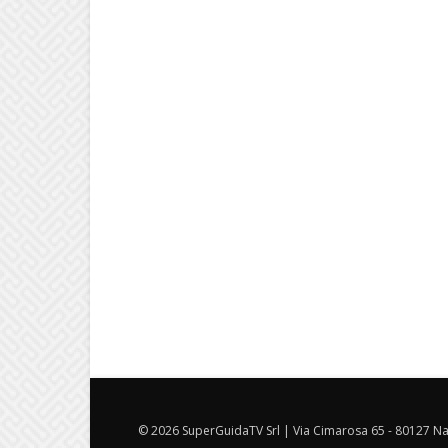
© 2026 SuperGuidaTV Srl | Via Cimarosa 65 - 80127 Nap