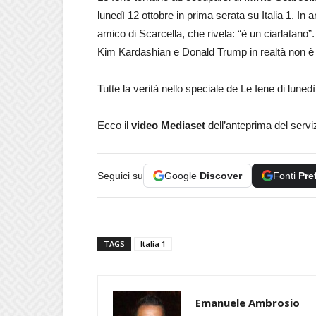
lunedì 12 ottobre in prima serata su Italia 1. In
amico di Scarcella, che rivela: “è un ciarlatano”. 
Kim Kardashian e Donald Trump in realtà non è c
Tutte la verità nello speciale de Le Iene di lunedì
Ecco il
video Mediaset
dell’anteprima del servi
Seguici su
Google
Discover
Fonti
Pre
TAGS
Italia 1
Emanuele Ambrosio