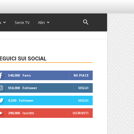
w
Serie TV
Altri
EGUICI SUI SOCIAL
540,000
Fans
MI PIACE
550,000
Follower
SEGUI
9,300
Follower
SEGUI
290,000
Iscritti
ISCRIVITI