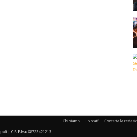
Chi siamo
Lo staff
Contatta la redazi
oli | C.F. P.Iva: 08723421213