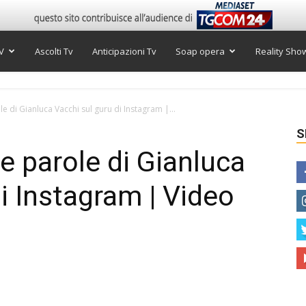
V
Ascolti Tv
Anticipazioni Tv
Soap opera
Reality Sho
le di Gianluca Vacchi sul guru di Instagram |...
S
le parole di Gianluca
i Instagram | Video