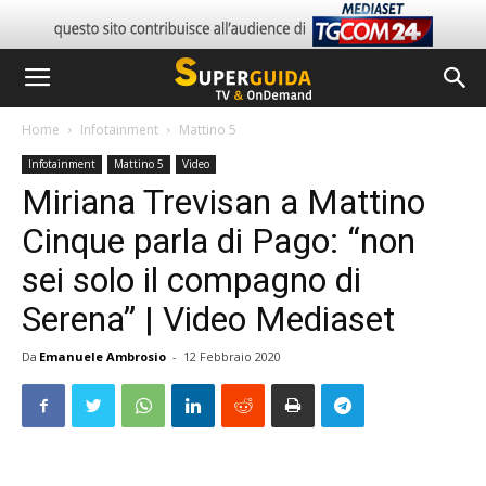
Home
Infotainment
Mattino 5
Infotainment
Mattino 5
Video
Miriana Trevisan a Mattino
Cinque parla di Pago: “non
sei solo il compagno di
Serena” | Video Mediaset
Da
Emanuele Ambrosio
-
12 Febbraio 2020