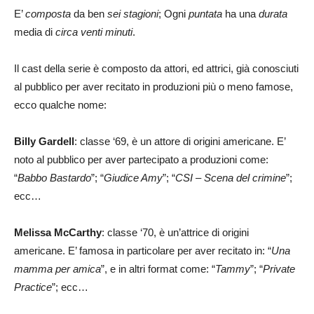
E’
composta
da ben
sei stagioni
; Ogni
puntata
ha una
durata
media di
circa venti minuti
.
Il cast della serie è composto da attori, ed attrici, già conosciuti
al pubblico per aver recitato in produzioni più o meno famose,
ecco qualche nome:
Billy Gardell
: classe ‘69, è un attore di origini americane. E’
noto al pubblico per aver partecipato a produzioni come:
“
Babbo Bastardo
”; “
Giudice Amy
”; “
CSI – Scena del crimine
”;
ecc…
Melissa McCarthy
: classe ‘70, è un’attrice di origini
americane. E’ famosa in particolare per aver recitato in: “
Una
mamma per amica
”, e in altri format come: “
Tammy
”; “
Private
Practice
”; ecc…