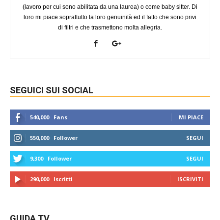
(lavoro per cui sono abilitata da una laurea) o come baby sitter. Di
loro mi piace soprattutto la loro genuinità ed il fatto che sono privi
di filtri e che trasmettono molta allegria.
SEGUICI SUI SOCIAL
540,000
Fans
MI PIACE
550,000
Follower
SEGUI
9,300
Follower
SEGUI
290,000
Iscritti
ISCRIVITI
GUIDA TV