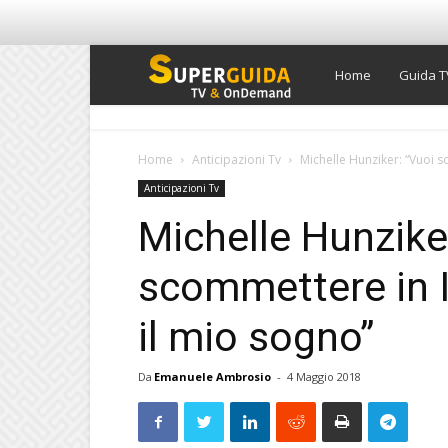
Super
Home
Guida T
Guida
Home
Anticipazioni Tv
Michelle Hunziker: “Vuoi s
Anticipazioni Tv
TV
Michelle Hunzike
scommettere in I
il mio sogno”
Da
Emanuele Ambrosio
-
4 Maggio 2018