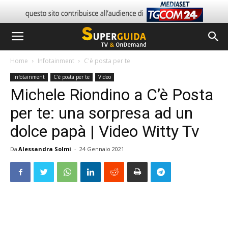
Home
Infotainment
C'è posta per te
Infotainment
C'è posta per te
Video
Michele Riondino a C’è Posta
per te: una sorpresa ad un
dolce papà | Video Witty Tv
Da
Alessandra Solmi
-
24 Gennaio 2021