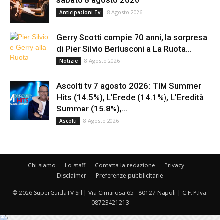
sabato 8 agosto 2026
8 Agosto 2026
Anticipazioni Tv
Gerry Scotti compie 70 anni, la sorpresa
di Pier Silvio Berlusconi a La Ruota...
8 Agosto 2026
Notizie
Ascolti tv 7 agosto 2026: TIM Summer
Hits (14.5%), L’Erede (14.1%), L’Eredità
Summer (15.8%),...
8 Agosto 2026
Ascolti
Chi siamo
Lo staff
Contatta la redazione
Privacy
Disclaimer
Preferenze pubblicitarie
© 2026 SuperGuidaTV Srl | Via Cimarosa 65 - 80127 Napoli | C.F. P.Iva:
08723421213