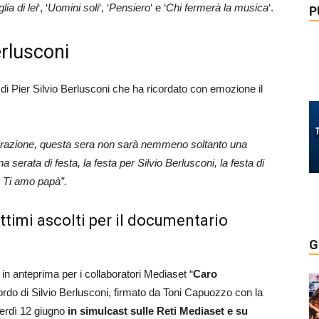
lia di lei
‘, ‘
Uomini soli
‘, ‘
Pensiero
‘ e ‘
Chi fermerà la musica
‘.
P
erlusconi
 di Pier Silvio Berlusconi che ha ricordato con emozione il
razione, questa sera non sarà nemmeno soltanto una
serata di festa, la festa per Silvio Berlusconi, la festa di
e. Ti amo papà”.
ottimi ascolti per il documentario
G
 in anteprima per i collaboratori Mediaset “
Caro
cordo di Silvio Berlusconi, firmato da Toni Capuozzo con la
nerdì 12 giugno
in simulcast sulle Reti Mediaset e su