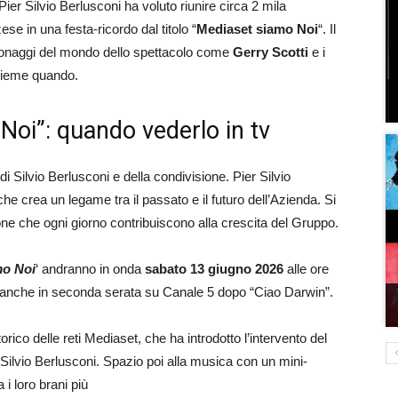
ier Silvio Berlusconi ha voluto riunire circa 2 mila
e in una festa-ricordo dal titolo “
Mediaset siamo Noi
“. Il
rsonaggi del mondo dello spettacolo come
Gerry Scotti
e i
nsieme quando.
Noi”: quando vederlo in tv
di Silvio Berlusconi e della condivisione. Pier Silvio
e crea un legame tra il passato e il futuro dell’Azienda. Si
ersone che ogni giorno contribuiscono alla crescita del Gruppo.
mo Noi
‘ andranno in onda
sabato 13 giugno 2026
alle ore
o anche in seconda serata su Canale 5 dopo “Ciao Darwin”.
torico delle reti Mediaset, che ha introdotto l’intervento del
ilvio Berlusconi. Spazio poi alla musica con un mini-
i loro brani più