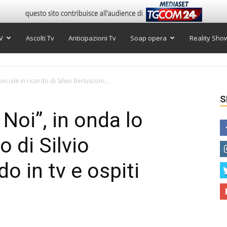
V
Ascolti Tv
Anticipazioni Tv
Soap opera
Reality Sho
ciale in ricordo di Silvio Berlusconi:...
S
Noi”, in onda lo
o di Silvio
o in tv e ospiti