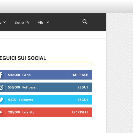
w
Serie TV
Altri
EGUICI SUI SOCIAL
540,000
Fans
MI PIACE
550,000
Follower
SEGUI
9,300
Follower
SEGUI
290,000
Iscritti
ISCRIVITI