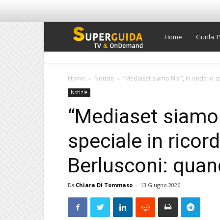
Super
Home
Guida T
Guida
Home
Notizie
“Mediaset siamo Noi”, in onda lo spe
Notizie
TV
“Mediaset siamo 
speciale in ricord
Berlusconi: quand
Da
Chiara Di Tommaso
-
13 Giugno 2026