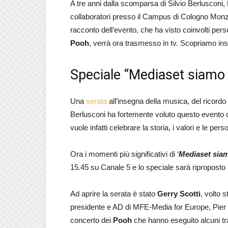
A tre anni dalla scomparsa di Silvio Berlusconi, P
collaboratori presso il Campus di Cologno Monzes
racconto dell’evento, che ha visto coinvolti pe
Pooh
, verrà ora trasmesso in tv. Scopriamo i
Speciale “Mediaset siamo 
Una
serata
all’insegna della musica, del ricordo 
Berlusconi ha fortemente voluto questo evento ch
vuole infatti celebrare la storia, i valori e le p
Ora i momenti più significativi di ‘
Mediaset sia
15.45 su Canale 5 e lo speciale sarà ripropost
Ad aprire la serata è stato
Gerry Scotti
, volto s
presidente e AD di MFE-Media for Europe, Pier S
concerto dei
Pooh
che hanno eseguito alcuni tra 