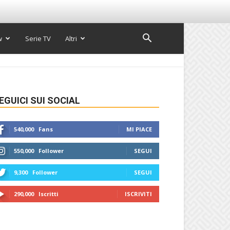
w
Serie TV
Altri
EGUICI SUI SOCIAL
540,000
Fans
MI PIACE
550,000
Follower
SEGUI
9,300
Follower
SEGUI
290,000
Iscritti
ISCRIVITI