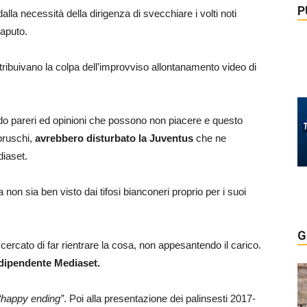
P
dalla necessità della dirigenza di svecchiare i volti noti
saputo.
tribuivano la colpa dell’improvviso allontanamento video di
do pareri ed opinioni che possono non piacere e questo
bruschi,
avrebbero disturbato la Juventus
che ne
diaset.
a non sia ben visto dai tifosi bianconeri proprio per i suoi
G
rcato di far rientrare la cosa, non appesantendo il carico.
a dipendente Mediaset.
happy ending”
. Poi alla presentazione dei palinsesti 2017-