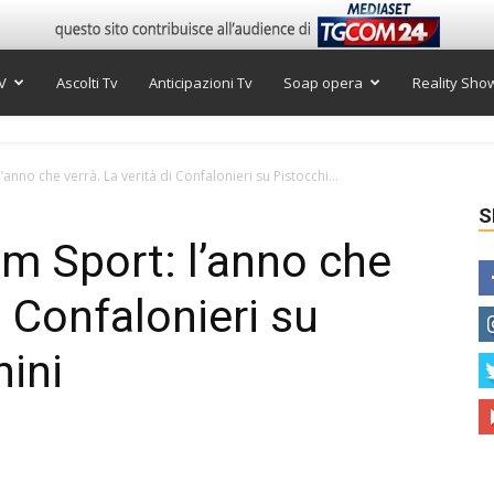
V
Ascolti Tv
Anticipazioni Tv
Soap opera
Reality Sho
anno che verrà. La verità di Confalonieri su Pistocchi...
S
m Sport: l’anno che
i Confalonieri su
nini