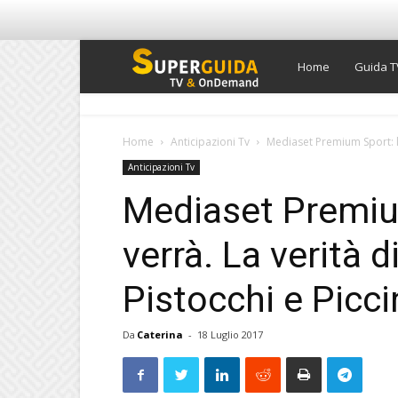
Super
Home
Guida T
Guida
Home
Anticipazioni Tv
Mediaset Premium Sport: l’
Anticipazioni Tv
TV
Mediaset Premiu
verrà. La verità d
Pistocchi e Picci
Da
Caterina
-
18 Luglio 2017