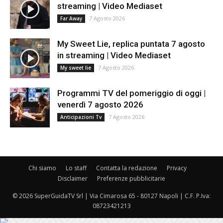
streaming | Video Mediaset
7 Agosto 2026
Far Away
My Sweet Lie, replica puntata 7 agosto
in streaming | Video Mediaset
7 Agosto 2026
My sweet lie
Programmi TV del pomeriggio di oggi |
venerdì 7 agosto 2026
7 Agosto 2026
Anticipazioni Tv
Chi siamo
Lo staff
Contatta la redazione
Privacy
Disclaimer
Preferenze pubblicitarie
© 2026 SuperGuidaTV Srl | Via Cimarosa 65 - 80127 Napoli | C.F. P.Iva:
08723421213