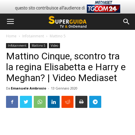
Home
Infotainment
Mattino 5
Infotainment
Mattino 5
Video
Mattino Cinque, scontro tra
la regina Elisabetta e Harry e
Meghan? | Video Mediaset
Da
Emanuele Ambrosio
-
13 Gennaio 2020