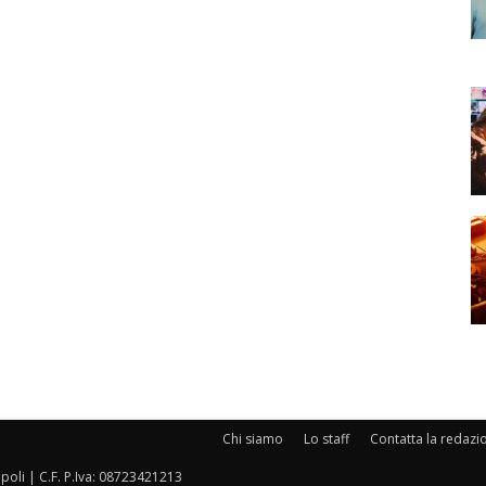
Chi siamo
Lo staff
Contatta la redazi
oli | C.F. P.Iva: 08723421213