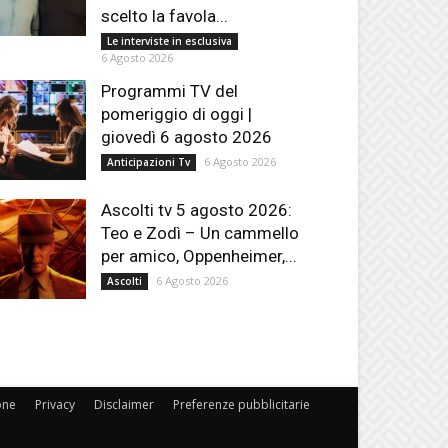
scelto la favola...
Le interviste in esclusiva
6 Agosto 2026
Programmi TV del
pomeriggio di oggi |
giovedì 6 agosto 2026
6 Agosto 2026
Anticipazioni Tv
Ascolti tv 5 agosto 2026:
Teo e Zodì – Un cammello
per amico, Oppenheimer,...
6 Agosto 2026
Ascolti
one
Privacy
Disclaimer
Preferenze pubblicitarie