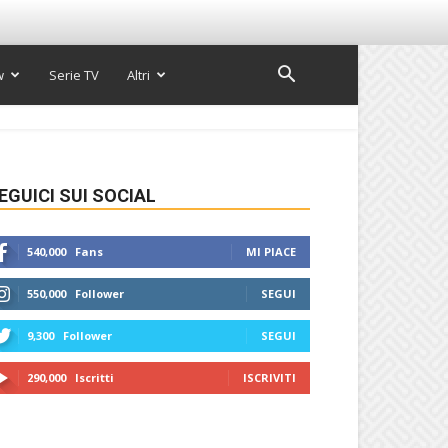
w
Serie TV
Altri
EGUICI SUI SOCIAL
540,000
Fans
MI PIACE
550,000
Follower
SEGUI
9,300
Follower
SEGUI
290,000
Iscritti
ISCRIVITI