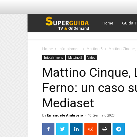
Super
Home
Guida T
Guida
Home
Infotainment
Mattino 5
Mattino Cinque, L
Infotainment
Mattino 5
Video
TV
Mattino Cinque, L
Ferno: un caso su
Mediaset
Da
Emanuele Ambrosio
-
10 Gennaio 2020