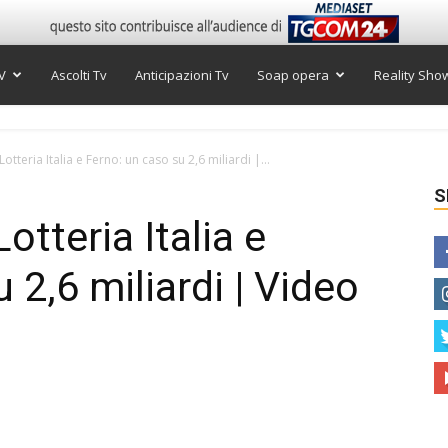
V
Ascolti Tv
Anticipazioni Tv
Soap opera
Reality Sho
otteria Italia e Ferno: un caso su 2,6 miliardi |...
S
otteria Italia e
 2,6 miliardi | Video