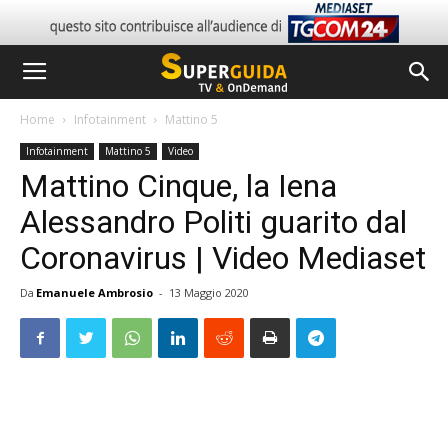
Home
Infotainment
Mattino 5
Infotainment
Mattino 5
Video
Mattino Cinque, la Iena
Alessandro Politi guarito dal
Coronavirus | Video Mediaset
Da
Emanuele Ambrosio
-
13 Maggio 2020