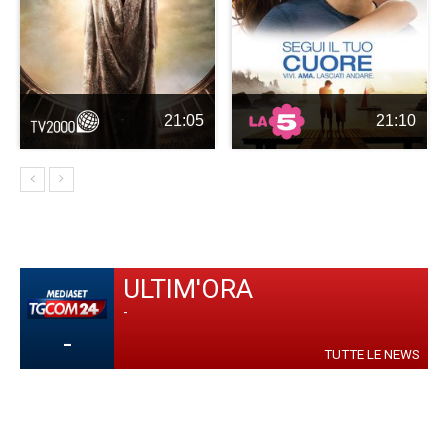
21:05
21:10
ULTIM'ORA
-
-
TUTTE LE NEWS