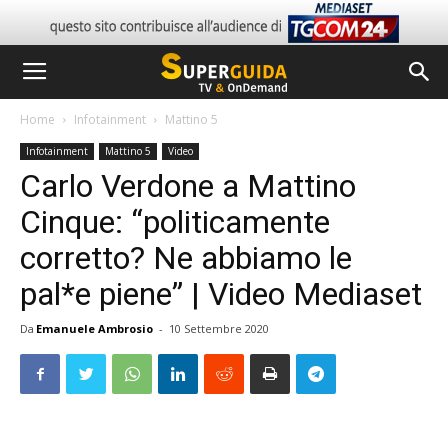
Home
Infotainment
Mattino 5
Infotainment
Mattino 5
Video
Carlo Verdone a Mattino
Cinque: “politicamente
corretto? Ne abbiamo le
pal*e piene” | Video Mediaset
Da
Emanuele Ambrosio
-
10 Settembre 2020