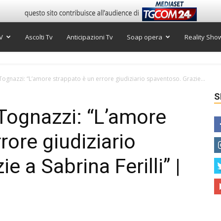
V
Ascolti Tv
Anticipazioni Tv
Soap opera
Reality Sho
 Tognazzi: “L’amore strappato è un errore giudiziario spaventoso. Grazie...
S
 Tognazzi: “L’amore
rore giudiziario
e a Sabrina Ferilli” |