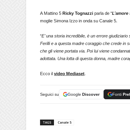
A Mattino 5
Ricky Tognazzi
parla de “
L’amore 
moglie Simona Izzo in onda su Canale 5.
“
E’ una storia incredibile, è un errore giudiziar
Ferilli e a questa madre coraggio che crede in s
che gli viene portata via. Poi lui viene condann
adottata. Una lotta di questa donna, madre cora
Ecco il
video Mediaset
.
Seguici su
Google
Discover
Fonti
Pre
TAGS
Canale 5