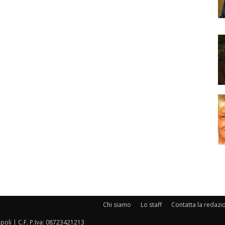
Chi siamo
Lo staff
Contatta la redazi
oli | C.F. P.Iva: 08723421213