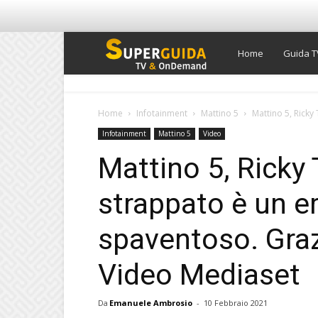
Super
Home
Guida T
Guida
Home
Infotainment
Mattino 5
Mattino 5, Ricky
Infotainment
Mattino 5
Video
TV
Mattino 5, Ricky
strappato è un er
spaventoso. Grazi
Video Mediaset
Da
Emanuele Ambrosio
-
10 Febbraio 2021