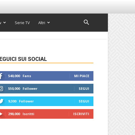
w
Serie TV
Altri
EGUICI SUI SOCIAL
540,000
Fans
MI PIACE
550,000
Follower
SEGUI
9,300
Follower
SEGUI
290,000
Iscritti
ISCRIVITI