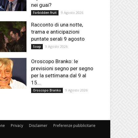
nei guai?
9 Agosto 2026
Forbidden fruit
Racconto di una notte,
trama e anticipazioni
puntate serali 9 agosto
9 Agosto 2026
Soap
Oroscopo Branko: le
previsioni segno per segno
per la settimana dal 9 al
15...
9 Agosto 2026
Oroscopo Branko
one
Privacy
Disclaimer
Preferenze pubblicitarie