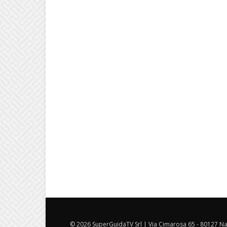
© 2026 SuperGuidaTV Srl | Via Cimarosa 65 - 80127 Nap