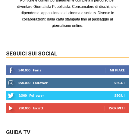
Politiche e contemporaneamente completa il percorso per
diventare Giornalista Pubblicista. Consumatore di dischi, tele-
dipendente, appassionato di cinema e serie tv. Diverse le
collaborazioni: dalla carta stampata fino al passaggio al
giornalismo online.
SEGUICI SUI SOCIAL
540,000
Fans
MI PIACE
550,000
Follower
SEGUI
9,300
Follower
SEGUI
290,000
Iscritti
ISCRIVITI
GUIDA TV