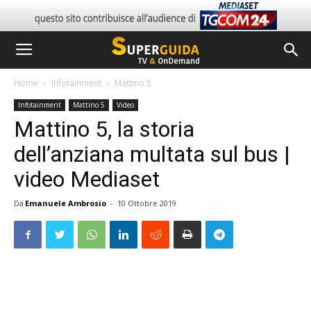
Home
Infotainment
Mattino 5
Infotainment
Mattino 5
Video
Mattino 5, la storia
dell’anziana multata sul bus |
video Mediaset
Da
Emanuele Ambrosio
-
10 Ottobre 2019