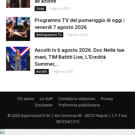
all’azione
7 Agosto 2026
Soap
Programmi TV del pomeriggio di oggi |
venerdì 7 agosto 2026
7 Agosto 2026
Anticipazioni Tv
Ascolti tv 6 agosto 2026: Doc Nelle tue
mani, TIM Battiti Live, L’Eredità
Summer,...
7 Agosto 2026
Ascolti
Chi siamo
Lo staff
Contatta la redazione
Privacy
Disclaimer
Preferenze pubblicitarie
© 2026 SuperGuidaTV Srl | Via Cimarosa 65 - 80127 Napoli | C.F. P.Iva:
08723421213