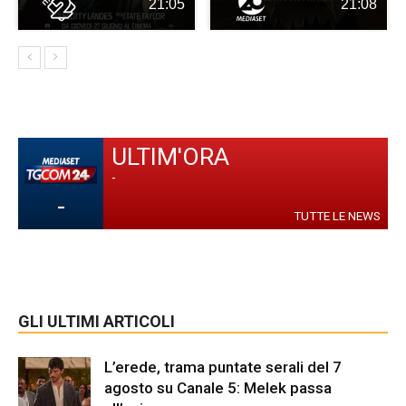
21:05
21:08
ULTIM'ORA
-
-
TUTTE LE NEWS
GLI ULTIMI ARTICOLI
L’erede, trama puntate serali del 7
agosto su Canale 5: Melek passa