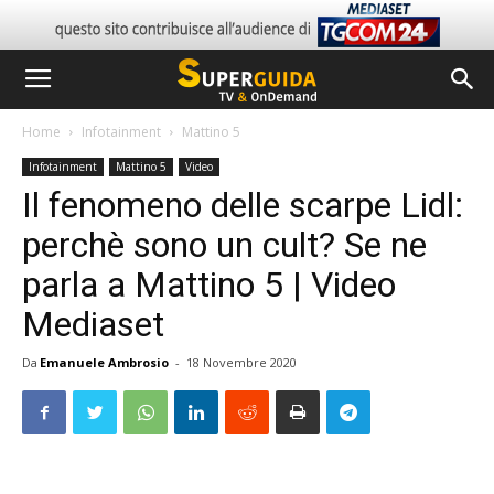
Home
Infotainment
Mattino 5
Infotainment
Mattino 5
Video
Il fenomeno delle scarpe Lidl:
perchè sono un cult? Se ne
parla a Mattino 5 | Video
Mediaset
Da
Emanuele Ambrosio
-
18 Novembre 2020