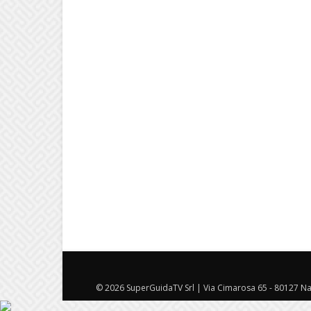
© 2026 SuperGuidaTV Srl | Via Cimarosa 65 - 80127 Nap