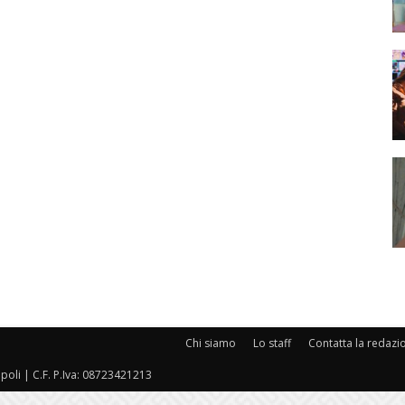
Chi siamo
Lo staff
Contatta la redazi
oli | C.F. P.Iva: 08723421213