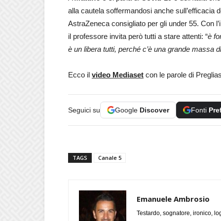
alla cautela soffermandosi anche sull’efficacia d
AstraZeneca consigliato per gli under 55. Con l’i
il professore invita però tutti a stare attenti: “
è f
è un libera tutti, perché c’è una grande massa d
Ecco il
video Mediaset
con le parole di Preglia
Seguici su
Google
Discover
Fonti
Pre
TAGS
Canale 5
Emanuele Ambrosio
Testardo, sognatore, ironico, l