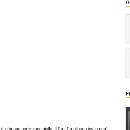
G
F
e è in buona parte zona gialla. Il Prof Pregliasco invita però