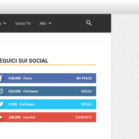
w
Serie TV
Altri
EGUICI SUI SOCIAL
540,000
Fans
MI PIACE
550,000
Follower
SEGUI
9,300
Follower
SEGUI
290,000
Iscritti
ISCRIVITI