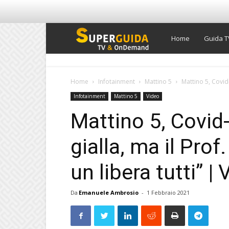
Super
Home
Guida T
Guida
Home
Infotainment
Mattino 5
Mattino 5, Covid-1
Infotainment
Mattino 5
Video
TV
Mattino 5, Covid-
gialla, ma il Prof
un libera tutti” 
Da
Emanuele Ambrosio
-
1 Febbraio 2021