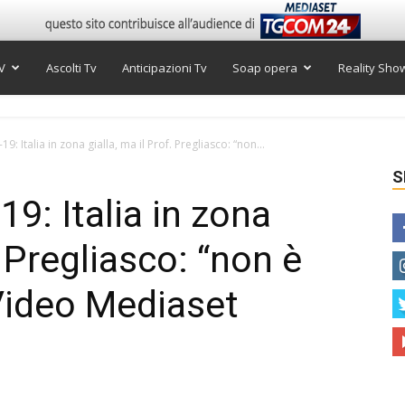
V
Ascolti Tv
Anticipazioni Tv
Soap opera
Reality Sho
9: Italia in zona gialla, ma il Prof. Pregliasco: “non...
S
19: Italia in zona
. Pregliasco: “non è
| Video Mediaset