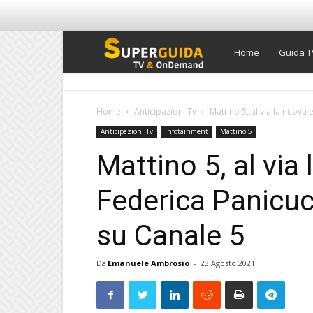
Super
Home
Guida T
Guida
Home
Anticipazioni Tv
Mattino 5, al via la nuova
Anticipazioni Tv
Infotainment
Mattino 5
TV
Mattino 5, al via
Federica Panicuc
su Canale 5
Da
Emanuele Ambrosio
-
23 Agosto 2021