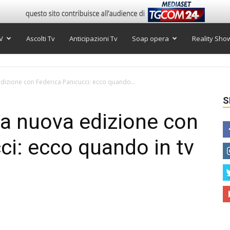
V
Ascolti Tv
Anticipazioni Tv
Soap opera
Reality Sho
 edizione con Federica Panicucci: ecco quando...
S
 la nuova edizione con
ci: ecco quando in tv