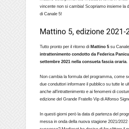
vincente non si cambia! Scopriamo insieme la da
di Canale 5!
Mattino 5, edizione 2021-
Tutto pronto per il ritorno di
Mattino 5
su Canale 5
intrattenimento condotto da Federica Panicu
settembre 2021 nella consueta fascia oraria
.
Non cambia la formula del programma, come semp
due conduttori informare il pubblico su tutte le ult
anche all’intrattenimento e ai fenomeni di cost
edizione del Grande Fratello Vip di Alfonso Signo
In questi giorni però la data di partenza del pr
messa in onda della nuova stagione 2021/2022 d
successo? Mediaset ha deciso di far slittare il