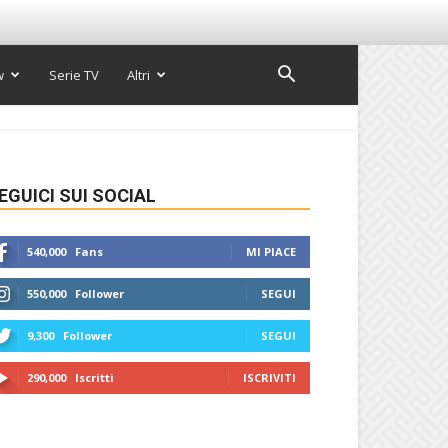
w
Serie TV
Altri
EGUICI SUI SOCIAL
540,000
Fans
MI PIACE
550,000
Follower
SEGUI
9,300
Follower
SEGUI
290,000
Iscritti
ISCRIVITI