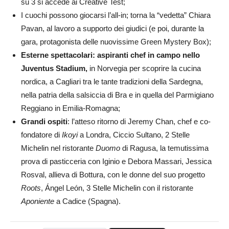
su 3 si accede ai Creative Test;
I cuochi possono giocarsi l’all-in; torna la “vedetta” Chiara
Pavan, al lavoro a supporto dei giudici (e poi, durante la
gara, protagonista delle nuovissime Green Mystery Box);
Esterne spettacolari: aspiranti chef in campo nello
Juventus Stadium,
in Norvegia per scoprire la cucina
nordica, a Cagliari tra le tante tradizioni della Sardegna,
nella patria della salsiccia di Bra e in quella del Parmigiano
Reggiano in Emilia-Romagna;
Grandi ospiti
: l’atteso ritorno di Jeremy Chan, chef e co-
fondatore di
Ikoyi
a Londra, Ciccio Sultano, 2 Stelle
Michelin nel ristorante
Duomo
di Ragusa, la temutissima
prova di pasticceria con Iginio e Debora Massari, Jessica
Rosval, allieva di Bottura, con le donne del suo progetto
Roots
, Ángel León, 3 Stelle Michelin con il ristorante
Aponiente
a Cadice (Spagna).