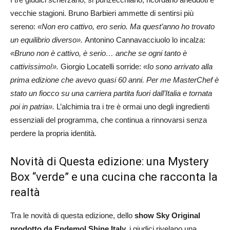
vecchie stagioni. Bruno Barbieri ammette di sentirsi più
sereno:
«Non ero cattivo, ero serio. Ma quest’anno ho trovato
un equilibrio diverso».
Antonino Cannavacciuolo lo incalza:
«Bruno non è cattivo, è serio… anche se ogni tanto è
cattivissimo!».
Giorgio Locatelli sorride:
«Io sono arrivato alla
prima edizione che avevo quasi 60 anni. Per me MasterChef è
stato un fiocco su una carriera partita fuori dall’Italia e tornata
poi in patria».
L’alchimia tra i tre è ormai uno degli ingredienti
essenziali del programma, che continua a rinnovarsi senza
perdere la propria identità.
Novità di Questa edizione: una Mystery
Box “verde” e una cucina che racconta la
realtà
Tra le novità di questa edizione, dello
show Sky Original
prodotto da Endemol Shine Italy,
i giudici rivelano una