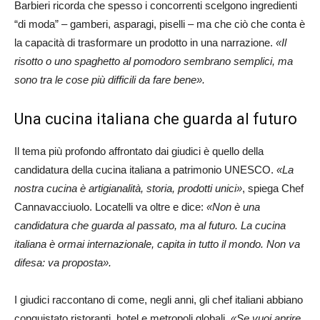
Barbieri ricorda che spesso i concorrenti scelgono ingredienti
“di moda” – gamberi, asparagi, piselli – ma che ciò che conta è
la capacità di trasformare un prodotto in una narrazione.
«Il
risotto o uno spaghetto al pomodoro sembrano semplici, ma
sono tra le cose più difficili da fare bene».
Una cucina italiana che guarda al futuro
Il tema più profondo affrontato dai giudici è quello della
candidatura della cucina italiana a patrimonio UNESCO.
«La
nostra cucina è artigianalità, storia, prodotti unici»
, spiega Chef
Cannavacciuolo. Locatelli va oltre e dice:
«Non è una
candidatura che guarda al passato, ma al futuro. La cucina
italiana è ormai internazionale, capita in tutto il mondo. Non va
difesa: va proposta».
I giudici raccontano di come, negli anni, gli chef italiani abbiano
conquistato ristoranti, hotel e metropoli globali.
«Se vuoi aprire