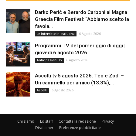
Darko Perić e Berardo Carboni al Magna
Graecia Film Festival: “Abbiamo scelto la
favola...
6 Agosto 2026
Le interviste in esclusiva
Programmi TV del pomeriggio di oggi |
giovedì 6 agosto 2026
6 Agosto 2026
Anticipazioni Tv
Ascolti tv 5 agosto 2026: Teo e Zodì –
Un cammello per amico (13.3%),...
6 Agosto 2026
Ascolti
Chi siamo
Lo staff
Contatta la redazione
Privacy
Disclaimer
Preferenze pubblicitarie