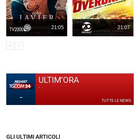
21:05
21:07
ULTIM'ORA
-
-
TUTTE LE NEWS
GLI ULTIMI ARTICOLI