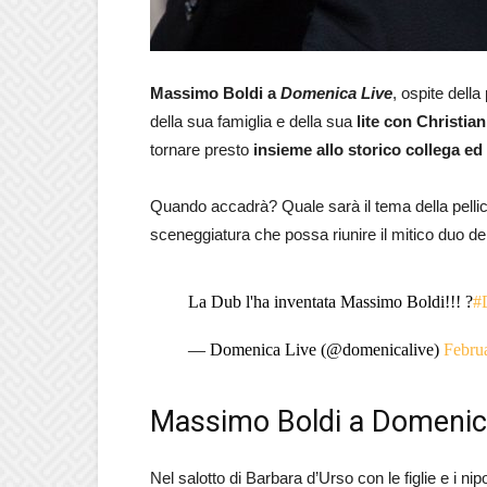
Massimo Boldi a
Domenica Live
, ospite dell
della sua famiglia e della sua
lite con Christia
tornare presto
insieme allo storico collega e
Quando accadrà? Quale sarà il tema della pellic
sceneggiatura che possa riunire il mitico duo d
La Dub l'ha inventata Massimo Boldi!!! ?
#
— Domenica Live (@domenicalive)
Febru
Massimo Boldi a Domenica L
Nel salotto di Barbara d’Urso con le figlie e i n