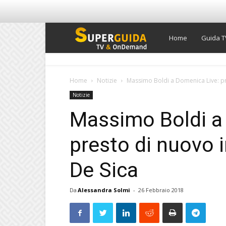
Super
Home
Guida T
Guida
Home
Notizie
Massimo Boldi a Domenica Live: pre
Notizie
TV
Massimo Boldi a
presto di nuovo 
De Sica
Da
Alessandra Solmi
-
26 Febbraio 2018