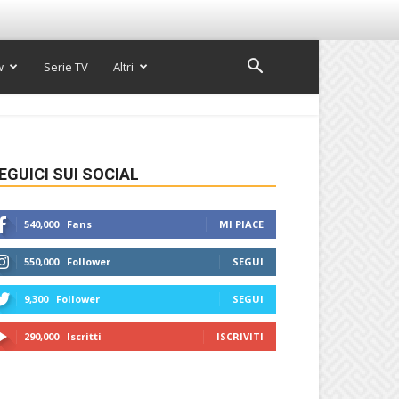
w
Serie TV
Altri
EGUICI SUI SOCIAL
540,000
Fans
MI PIACE
550,000
Follower
SEGUI
9,300
Follower
SEGUI
290,000
Iscritti
ISCRIVITI