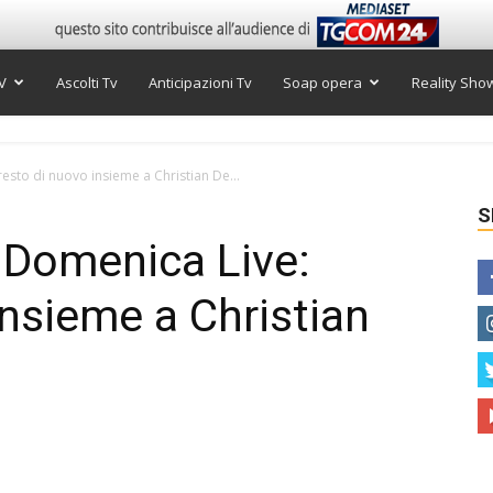
V
Ascolti Tv
Anticipazioni Tv
Soap opera
Reality Sho
sto di nuovo insieme a Christian De...
S
 Domenica Live:
insieme a Christian