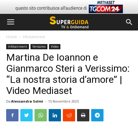
Home
Infotainment
Infotainment
Verissimo
Video
Martina De Ioannon e
Gianmarco Steri a Verissimo:
“La nostra storia d’amore” |
Video Mediaset
Da
Alessandra Solmi
-
15 Novembre 2025