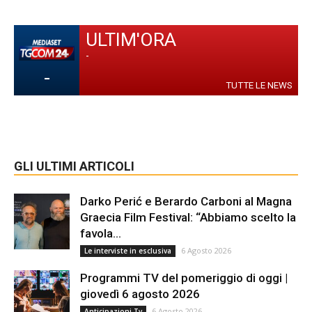
ULTIM'ORA
-
-
TUTTE LE NEWS
GLI ULTIMI ARTICOLI
Darko Perić e Berardo Carboni al Magna
Graecia Film Festival: “Abbiamo scelto la
favola...
6 Agosto 2026
Le interviste in esclusiva
Programmi TV del pomeriggio di oggi |
giovedì 6 agosto 2026
6 Agosto 2026
Anticipazioni Tv