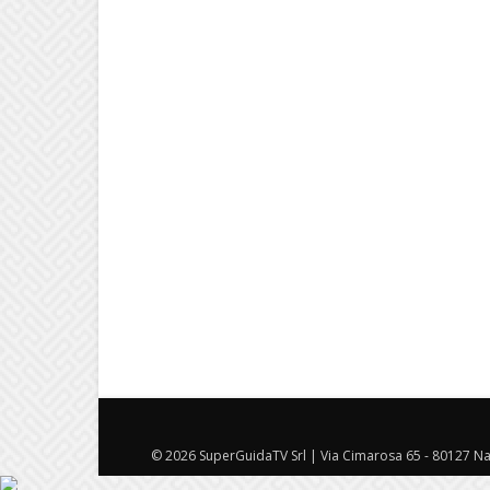
© 2026 SuperGuidaTV Srl | Via Cimarosa 65 - 80127 Nap