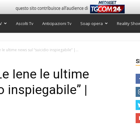
V
Ascolti Tv
Anticipazioni Tv
Soap opera
Reality Sho
le ultime news sul “suicidio inspiegabile” |...
S
e Iene le ultime
o inspiegabile” |