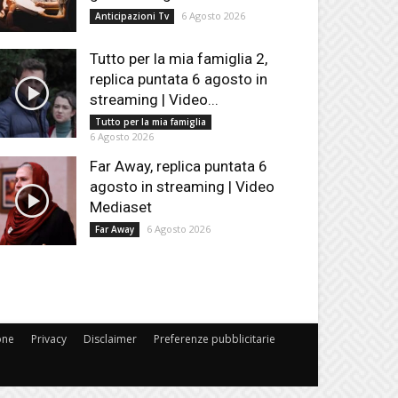
6 Agosto 2026
Anticipazioni Tv
Tutto per la mia famiglia 2,
replica puntata 6 agosto in
streaming | Video...
Tutto per la mia famiglia
6 Agosto 2026
Far Away, replica puntata 6
agosto in streaming | Video
Mediaset
6 Agosto 2026
Far Away
one
Privacy
Disclaimer
Preferenze pubblicitarie