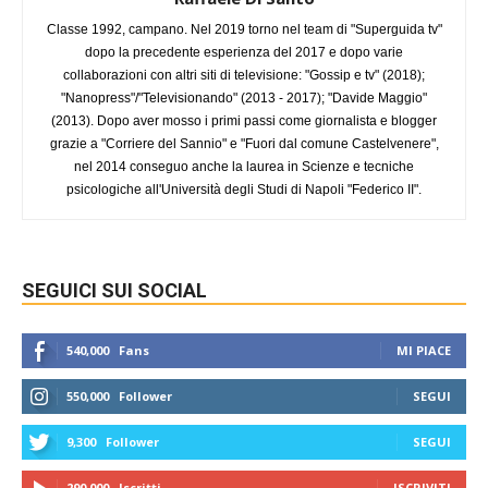
Classe 1992, campano. Nel 2019 torno nel team di "Superguida tv"
dopo la precedente esperienza del 2017 e dopo varie
collaborazioni con altri siti di televisione: "Gossip e tv" (2018);
"Nanopress"/"Televisionando" (2013 - 2017); "Davide Maggio"
(2013). Dopo aver mosso i primi passi come giornalista e blogger
grazie a "Corriere del Sannio" e "Fuori dal comune Castelvenere",
nel 2014 conseguo anche la laurea in Scienze e tecniche
psicologiche all'Università degli Studi di Napoli "Federico II".
SEGUICI SUI SOCIAL
540,000
Fans
MI PIACE
550,000
Follower
SEGUI
9,300
Follower
SEGUI
290,000
Iscritti
ISCRIVITI