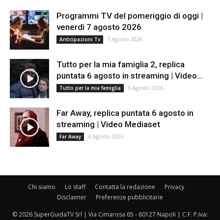
Programmi TV del pomeriggio di oggi |
venerdì 7 agosto 2026
7 Agosto 2026
Anticipazioni Tv
Tutto per la mia famiglia 2, replica
puntata 6 agosto in streaming | Video...
6 Agosto 2026
Tutto per la mia famiglia
Far Away, replica puntata 6 agosto in
streaming | Video Mediaset
6 Agosto 2026
Far Away
Chi siamo
Lo staff
Contatta la redazione
Privacy
Disclaimer
Preferenze pubblicitarie
© 2026 SuperGuidaTV Srl | Via Cimarosa 65 - 80127 Napoli | C.F. P.Iva: