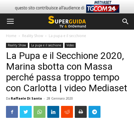
Home
Reality Show
La pupa e il secchione
Reality Show
La pupa e il secchione
Video
La Pupa e il Secchione 2020,
Marina sbotta con Massa
perché passa troppo tempo
con Carlotta | video Mediaset
Da
Raffaele Di Santo
-
28 Gennaio 2020