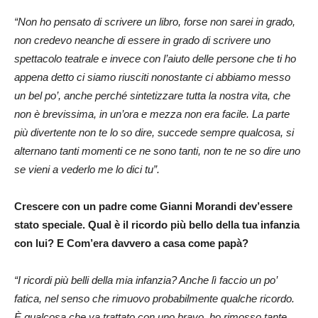
“Non ho pensato di scrivere un libro, forse non sarei in grado,
non credevo neanche di essere in grado di scrivere uno
spettacolo teatrale e invece con l’aiuto delle persone che ti ho
appena detto ci siamo riusciti nonostante ci abbiamo messo
un bel po’, anche perché sintetizzare tutta la nostra vita, che
non è brevissima, in un’ora e mezza non era facile. La parte
più divertente non te lo so dire, succede sempre qualcosa, si
alternano tanti momenti ce ne sono tanti, non te ne so dire uno
se vieni a vederlo me lo dici tu”.
Crescere con un padre come Gianni Morandi dev’essere
stato speciale. Qual è il ricordo più bello della tua infanzia
con lui? E Com’era davvero a casa come papà?
“I ricordi più belli della mia infanzia? Anche lì faccio un po’
fatica, nel senso che rimuovo probabilmente qualche ricordo.
È qualcosa che va trattato con uno bravo, ho rimosso tante