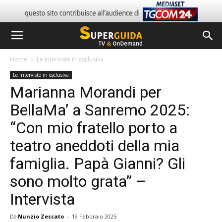
Home
Le interviste in esclusiva
Le interviste in esclusiva
Marianna Morandi per
BellaMa’ a Sanremo 2025:
“Con mio fratello porto a
teatro aneddoti della mia
famiglia. Papà Gianni? Gli
sono molto grata” –
Intervista
Da
Nunzio Zeccato
-
19 Febbraio 2025