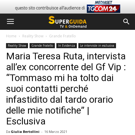
Home
Reality Show
Grande Fratello
Reality Show
Grande Fratello
In Evidenza
Le interviste in esclusiva
Maria Teresa Ruta, intervista
all’ex concorrente del Gf Vip :
“Tommaso mi ha tolto dai
suoi contatti perché
infastidito dal tardo orario
delle mie notifiche” |
Esclusiva
Da
Giulia Bertollini
-
16 Marzo 2021