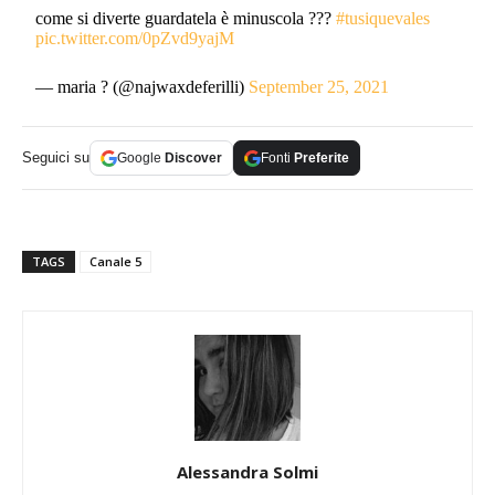
come si diverte guardatela è minuscola ???
#tusiquevales
pic.twitter.com/0pZvd9yajM
— maria ? (@najwaxdeferilli)
September 25, 2021
Seguici su
Google
Discover
Fonti
Preferite
TAGS
Canale 5
Alessandra Solmi