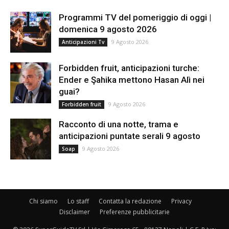
Programmi TV del pomeriggio di oggi |
domenica 9 agosto 2026
9 Agosto 2026
Anticipazioni Tv
Forbidden fruit, anticipazioni turche:
Ender e Şahika mettono Hasan Alì nei
guai?
9 Agosto 2026
Forbidden fruit
Racconto di una notte, trama e
anticipazioni puntate serali 9 agosto
9 Agosto 2026
Soap
Chi siamo
Lo staff
Contatta la redazione
Privacy
Disclaimer
Preferenze pubblicitarie