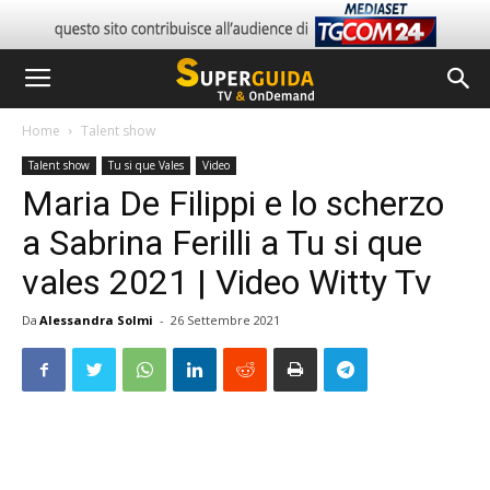
Home
Talent show
Talent show
Tu si que Vales
Video
Maria De Filippi e lo scherzo
a Sabrina Ferilli a Tu si que
vales 2021 | Video Witty Tv
Da
Alessandra Solmi
-
26 Settembre 2021