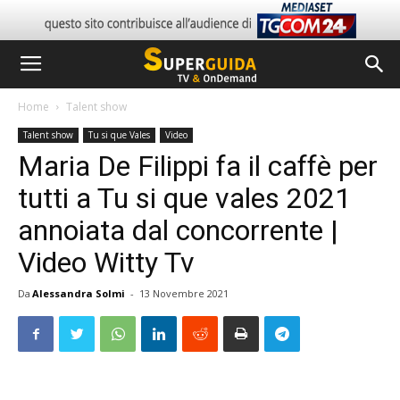
Home
Talent show
Talent show
Tu si que Vales
Video
Maria De Filippi fa il caffè per
tutti a Tu si que vales 2021
annoiata dal concorrente |
Video Witty Tv
Da
Alessandra Solmi
-
13 Novembre 2021