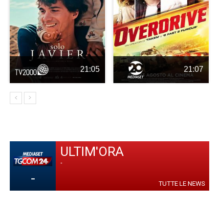
21:05
21:07
ULTIM'ORA
-
-
TUTTE LE NEWS