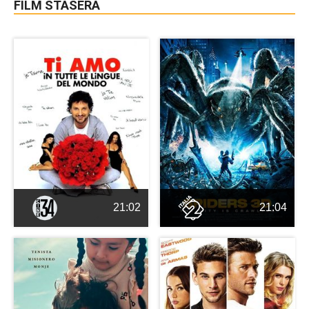
FILM STASERA
21:02
21:04