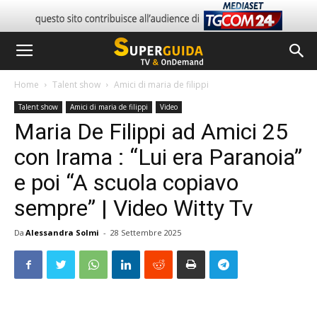
Home
Talent show
Amici di maria de filippi
Talent show
Amici di maria de filippi
Video
Maria De Filippi ad Amici 25
con Irama : “Lui era Paranoia”
e poi “A scuola copiavo
sempre” | Video Witty Tv
Da
Alessandra Solmi
-
28 Settembre 2025