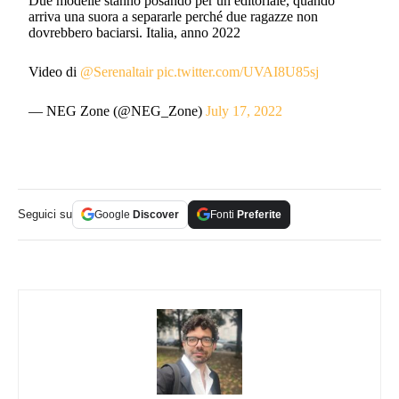
Due modelle stanno posando per un editoriale, quando
arriva una suora a separarle perché due ragazze non
dovrebbero baciarsi. Italia, anno 2022
Video di
@Serenaltair
pic.twitter.com/UVAI8U85sj
— NEG Zone (@NEG_Zone)
July 17, 2022
Seguici su
Google
Discover
Fonti
Preferite