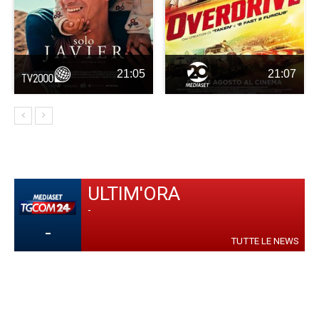
21:05
21:07
ULTIM'ORA
-
-
TUTTE LE NEWS