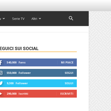
w
Serie TV
Altri
EGUICI SUI SOCIAL
540,000
Fans
MI PIACE
550,000
Follower
SEGUI
9,300
Follower
SEGUI
290,000
Iscritti
ISCRIVITI