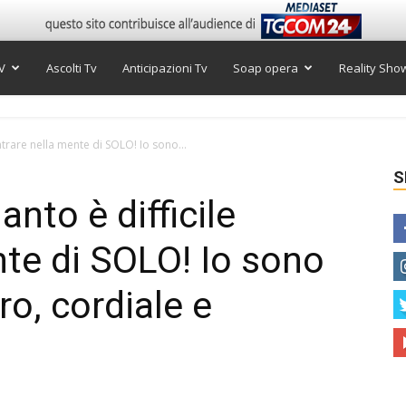
V
Ascolti Tv
Anticipazioni Tv
Soap opera
Reality Sho
ntrare nella mente di SOLO! Io sono...
S
nto è difficile
nte di SOLO! Io sono
ro, cordiale e