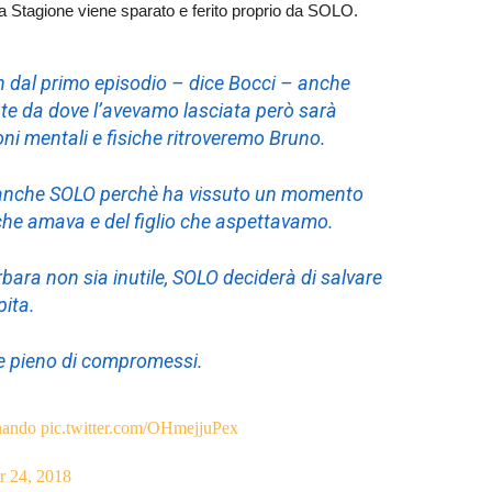
a Stagione viene sparato e ferito proprio da SOLO.
in dal primo episodio – dice Bocci – anche
nte da dove l’avevamo lasciata però sarà
oni mentali e fisiche ritroveremo Bruno.
à anche SOLO perchè ha vissuto un momento
 che amava e del figlio che aspettavamo.
bara non sia inutile, SOLO deciderà di salvare
pita.
 e pieno di compromessi.
nando
pic.twitter.com/OHmejjuPex
r 24, 2018