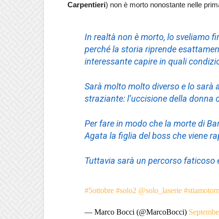
Carpentieri
) non è morto nonostante nelle prim
In realtà non è morto, lo sveliamo f
perché la storia riprende esattame
interessante capire in quali condizi
Sarà molto molto diverso e lo sar
straziante: l’uccisione della donna
Per fare in modo che la morte di Bar
Agata la figlia del boss che viene ra
Tuttavia sarà un percorso faticoso
#5ottobre
#solo2
@solo_laserie
#stiamotor
— Marco Bocci (@MarcoBocci)
Septembe