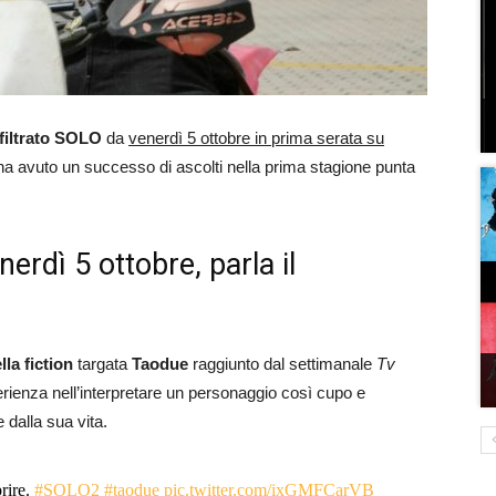
nfiltrato SOLO
da
venerdì 5 ottobre in prima serata su
ha avuto un successo di ascolti nella prima stagione punta
nerdì 5 ottobre, parla il
lla fiction
targata
Taodue
raggiunto dal settimanale
Tv
rienza nell’interpretare un personaggio così cupo e
dalla sua vita.
rire.
#SOLO2
#taodue
pic.twitter.com/ixGMFCarVB