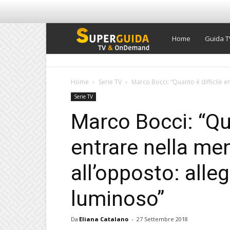
Super
Home
Guida T
Guida
Home
Serie TV
Marco Bocci: “Quanto è difficile e
Serie TV
TV
Marco Bocci: “Qua
entrare nella me
all’opposto: alleg
luminoso”
Da
Eliana Catalano
-
27 Settembre 2018