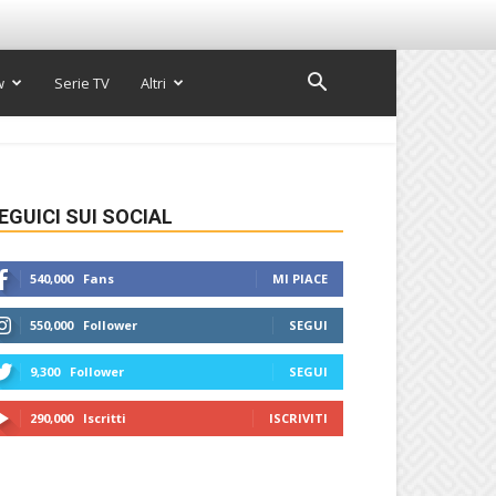
w
Serie TV
Altri
EGUICI SUI SOCIAL
540,000
Fans
MI PIACE
550,000
Follower
SEGUI
9,300
Follower
SEGUI
290,000
Iscritti
ISCRIVITI