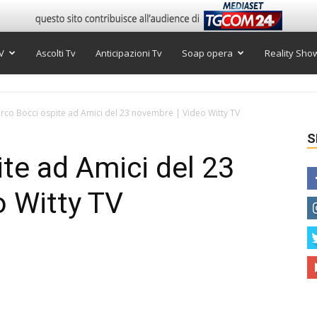
V
Ascolti Tv
Anticipazioni Tv
Soap opera
Reality Sho
rco Bocci ospite ad Amici del 23 novembre | Video Witty TV
S
te ad Amici del 23
 Witty TV