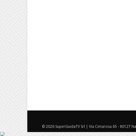
© 2026 SuperGuidaTV Srl | Via Cimarosa 65 - 80127 Nap