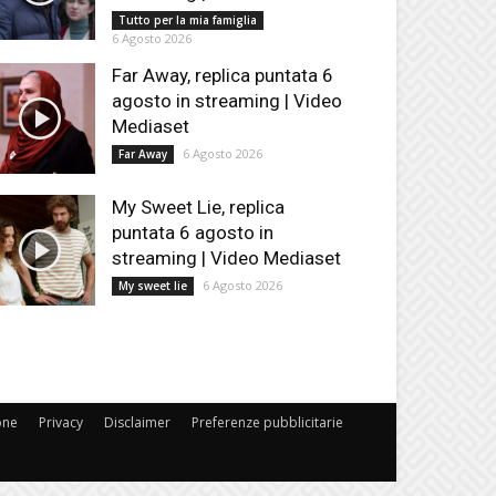
Tutto per la mia famiglia
6 Agosto 2026
Far Away, replica puntata 6
agosto in streaming | Video
Mediaset
6 Agosto 2026
Far Away
My Sweet Lie, replica
puntata 6 agosto in
streaming | Video Mediaset
6 Agosto 2026
My sweet lie
one
Privacy
Disclaimer
Preferenze pubblicitarie