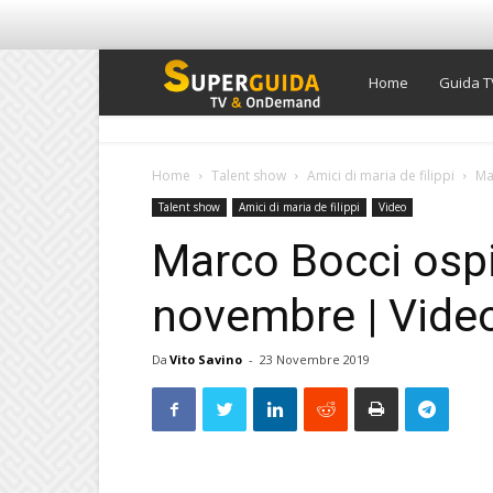
Super
Home
Guida T
Guida
Home
Talent show
Amici di maria de filippi
Ma
Talent show
Amici di maria de filippi
Video
TV
Marco Bocci ospi
novembre | Video
Da
Vito Savino
-
23 Novembre 2019