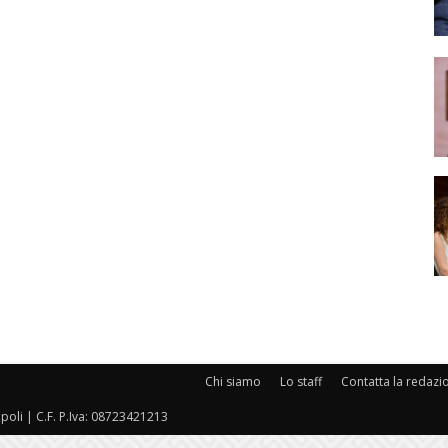
Chi siamo
Lo staff
Contatta la redazi
oli | C.F. P.Iva: 08723421213