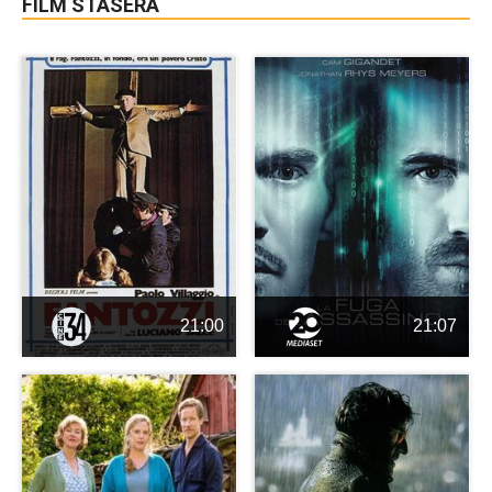
FILM STASERA
21:00
21:07