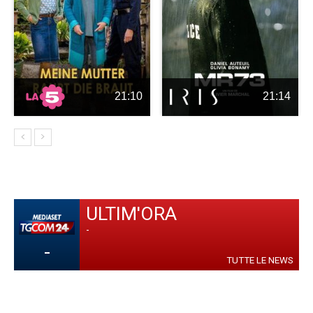
21:10
21:14
ULTIM'ORA
-
-
TUTTE LE NEWS