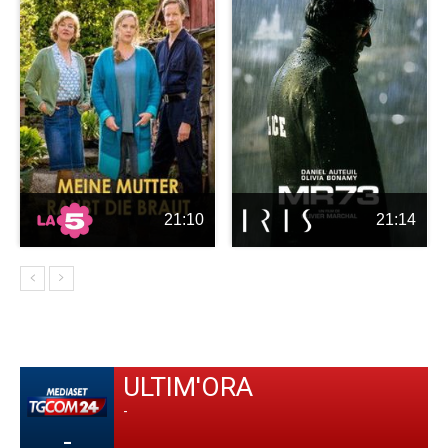
21:10
21:14
ULTIM'ORA
-
-