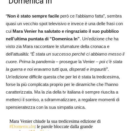
“Domenica In”
“
Non è stato sempre facile
però ce l’abbiamo fatta”, sembra
quasi un vecchio spot televisivo e invece è una delle frasi con
cui
Mara Venier ha salutato e ringraziato il suo pubblico
nell’ultima puntata di “Domenica In”
. Un’edizione che ha
visto zia Mara raccontare le sfumature della cronaca e
dell’attualità:
“È stata un successo perché ci abbiamo messo il
cuore. Prima la pandemia
– prosegue la Venier –
poi c’è stata
la guerra e noi eravamo tutti qua, disperati e impauriti”
.
Un’edizione difficile questa che per lei è stata la tredicesima,
forse la più complicata proprio per le dinamiche che l’hanno
caratterizzata. Ma la zia della tv italiana è sempre riuscita a
metterci il sorriso, a sdrammatizzare, a regalare momenti di
spensieratezza con la sua simpatia unica.
Mara Venier chiude la sua tredicesima edizione di
#DomenicaIn
: le parole bloccate dalla grande