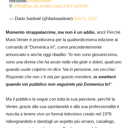
emozione.
#MaraVenier
©
@RaiPlay
pic.twitter.com/LGhYyn1brW
— Dario Sardonè (@dariosardone)
June 5, 2022
Momento strappalacrime, ma non è un addio
, anzi! Perché
Mara Venier è prontissima per la quattordicesima edizione al
comando di “Domenica In”, come precedentemente
annunciato e anche oggi ribadito:
“Io non sono giovanissima,
sono una donna che ha avuto nella vita gioie e dolori, qualcuno
quando vuole colpirmi mi dice ‘Vai in pensione, sei vecchia’.
Rispondo che non c’è età per questo mestiere,
io smetterò
quando voi pubblico non seguirete più Domenica In!
“
.
Ma il pubblico la segue con tutta la sua passione, perché la
Venier, grazie alla sua spontaneità e alla sua professionalità è
riuscita a tenere vivo un format televisivo creato nel 1976
ridisegnandolo e dandogli un aspetto più umano, casalingo,