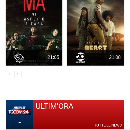
21:05
21:08
ULTIM'ORA
-
-
TUTTE LE NEWS