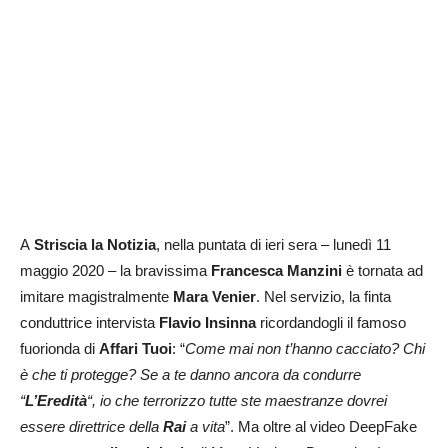
A
Striscia la Notizia
, nella puntata di ieri sera – lunedì 11
maggio 2020 – la bravissima
Francesca Manzini
è tornata ad
imitare magistralmente
Mara Venier
. Nel servizio, la finta
conduttrice intervista
Flavio Insinna
ricordandogli il famoso
fuorionda di
Affari Tuoi
: “
Come mai non t’hanno cacciato? Chi
è che ti protegge? Se a te danno ancora da condurre
“
L’Eredità
“, io che terrorizzo tutte ste maestranze dovrei
essere direttrice della
Rai
a vita
”. Ma oltre al video DeepFake