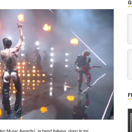
G
F
eo Music Awards), la band italiana, dopo le tre