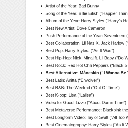
Artist of the Year: Bad Bunny
Song of the Year: Billie Eilish (“Happier Than
Album of the Year: Harry Styles (“Harry’s H
Best New Artist: Dove Cameron
Push Performance of the Year: Seventeen: 
Best Collaboration: Lil Nas X, Jack Harlow (
Best Pop: Harry Styles: (“As It Was”)
Best Hip-Hop: Nicki Minaj ft. Lil Baby (“Do
Best Rock: Red Hot Chili Peppers (“Black 
Best Alternative: Måneskin (“I Wanna Be 
Best Latin: Anitta (“Envolver”)
Best R&B: The Weeknd (“Out Of Time”)
Best K-pop: Lisa (“Lalisa”)
Video for Good: Lizzo (“About Damn Time”)
Best Metaverse Performance: Blackpink the 
Best Longform Video: Taylor Swift (“All Too W
Best Cinematography: Harry Styles (“As It 