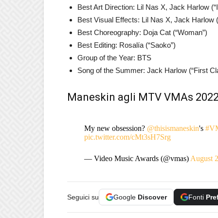
Best Art Direction: Lil Nas X, Jack Harlow (
Best Visual Effects: Lil Nas X, Jack Harlow 
Best Choreography: Doja Cat (“Woman”)
Best Editing: Rosalía (“Saoko”)
Group of the Year: BTS
Song of the Summer: Jack Harlow (“First Cl
Maneskin agli MTV VMAs 2022 
My new obsession?
@thisismaneskin
's
#V
pic.twitter.com/cMt3sH7Srg
— Video Music Awards (@vmas)
August 2
Seguici su
Google
Discover
Fonti
Pre