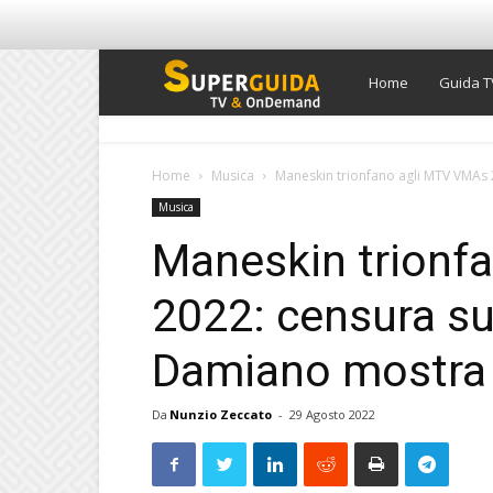
Super
Home
Guida T
Guida
Home
Musica
Maneskin trionfano agli MTV VMAs 2
Musica
TV
Maneskin trionf
2022: censura sul
Damiano mostra i
Da
Nunzio Zeccato
-
29 Agosto 2022