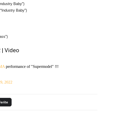
“Industry Baby”)
(“Industry Baby”)
ass”)
| Video
MA
performance of "Supermodel" !!!
9, 2022
ferite