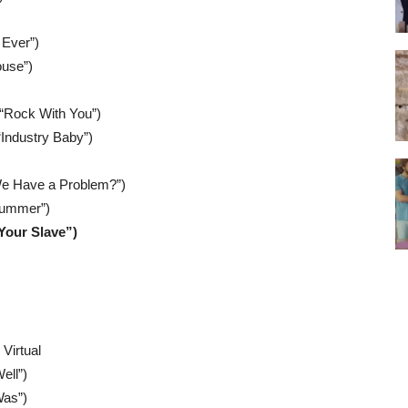
 Ever”)
ouse”)
(“Rock With You”)
“Industry Baby”)
 We Have a Problem?”)
Summer”)
Your Slave”)
Virtual
ell”)
Was”)