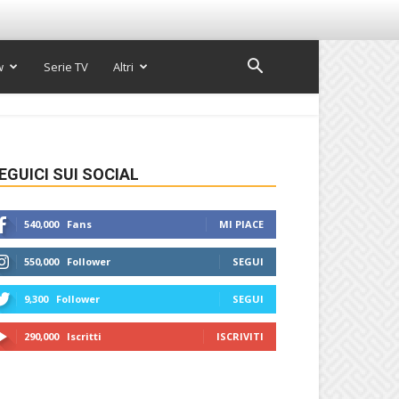
w
Serie TV
Altri
EGUICI SUI SOCIAL
540,000
Fans
MI PIACE
550,000
Follower
SEGUI
9,300
Follower
SEGUI
290,000
Iscritti
ISCRIVITI