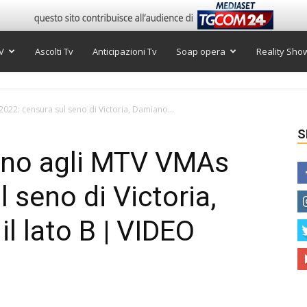
V
Ascolti Tv
Anticipazioni Tv
Soap opera
Reality Sho
022: censura sul seno di Victoria, Damiano...
S
ano agli MTV VMAs
 seno di Victoria,
l lato B | VIDEO