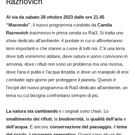
Raznovich
Al via da sabato 28 ottobre 2023 dalle ore 21.45
“Macondo”
, il nuovo programma condotto da
Camila
Raznovich
trasmesso in prima serata su Rai3. Si tratta uno
show dedicato all’ambiente: 4 puntate in cui si affronteranno
temi importanti e che stanno a cuore di tutti noi. C’è una terra
dove tutti vorremmo abitare, dove natura e uomo convivono in
armonia, dove i rifiuti non sono un problema ma una risorsa,
dove l’aria è pulita e l’acqua limpida, e dove un manipolo di eroi
combatte ogni giorno per proteggere il pianeta. Questo è
l’incipit del nuovo programma di Rai3 dedicato all’ambiente, un
tema su cui bisogna confrontarsi sempre di più.
La natura sta cambiando
e i segnali sono chiari. Lo
smaltimento dei rifiuti
, la
biodiversità
, la
qualità dell’aria
e
dell’acqua
. E ancora:
conservazione del paesaggio
, il
tema
del riciclo
, il
risparmio energetico
. Questi sono alcuni dei