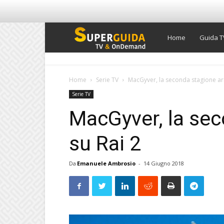
Super
Home
Guida T
Guida
Home
Serie TV
MacGyver, la seconda stagione arr
Serie TV
TV
MacGyver, la sec
su Rai 2
Da
Emanuele Ambrosio
-
14 Giugno 2018