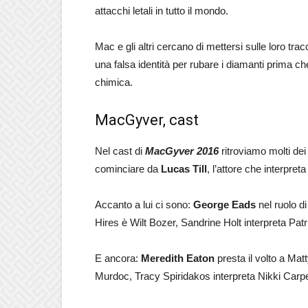
attacchi letali in tutto il mondo.
Mac e gli altri cercano di mettersi sulle loro tra
una falsa identità per rubare i diamanti prima c
chimica.
MacGyver, cast
Nel cast di
MacGyver 2016
ritroviamo molti dei
cominciare da
Lucas Till
, l’attore che interpr
Accanto a lui ci sono:
George Eads
nel ruolo d
Hires è Wilt Bozer, Sandrine Holt interpreta Patr
E ancora:
Meredith Eaton
presta il volto a M
Murdoc, Tracy Spiridakos interpreta Nikki Carp