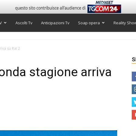
V
Ascolti Tv
Anticipazioni Tv
Soap opera
Reality Sho
iva su Rai 2
S
onda stagione arriva