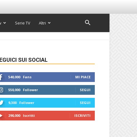
w
Serie TV
Altri
EGUICI SUI SOCIAL
540,000
Fans
MI PIACE
550,000
Follower
SEGUI
9,300
Follower
SEGUI
290,000
Iscritti
ISCRIVITI