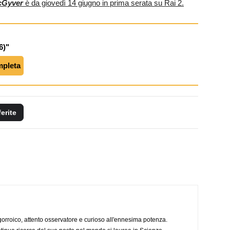
cGyver
è da giovedì 14 giugno in prima serata su Rai 2.
6)"
mpleta
ferite
ogorroico, attento osservatore e curioso all'ennesima potenza.