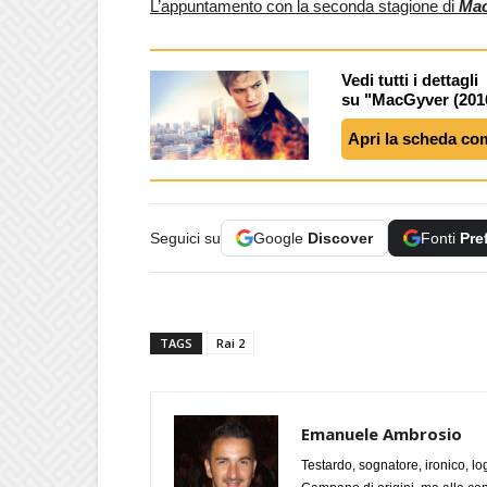
L’appuntamento con la seconda stagione di
Ma
Vedi tutti i dettagli
su "MacGyver (201
Apri la scheda co
Seguici su
Google
Discover
Fonti
Pre
TAGS
Rai 2
Emanuele Ambrosio
Testardo, sognatore, ironico, l