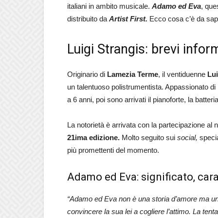
italiani in ambito musicale.
Adamo ed Eva
, que
distribuito da
Artist First.
Ecco cosa c’è da sap
Luigi Strangis: brevi infor
Originario di
Lamezia Terme
, il ventiduenne
Lui
un talentuoso polistrumentista. Appassionato di 
a 6 anni, poi sono arrivati il pianoforte, la batter
La notorietà è arrivata con la partecipazione al 
21ima edizione.
Molto seguito sui
social,
specia
più promettenti del momento.
Adamo ed Eva: significato, carat
“Adamo ed Eva non è una storia d’amore ma un des
convincere la sua lei a cogliere l’attimo. La ten