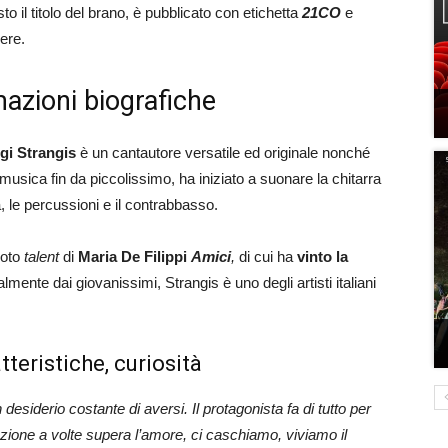
sto il titolo del brano, è pubblicato con etichetta
21CO
e
ere.
mazioni biografiche
gi Strangis
è un cantautore versatile ed originale nonché
musica fin da piccolissimo, ha iniziato a suonare la chitarra
ia, le percussioni e il contrabbasso.
noto
talent
di
Maria De Filippi
Amici
,
di cui ha
vinto la
lmente dai giovanissimi, Strangis è uno degli artisti italiani
teristiche, curiosità
iderio costante di aversi. Il protagonista fa di tutto per
tazione a volte supera l’amore, ci caschiamo, viviamo il