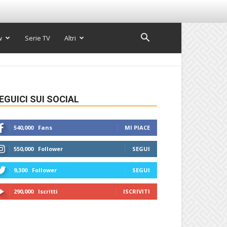
w
Serie TV
Altri
EGUICI SUI SOCIAL
540,000
Fans
MI PIACE
550,000
Follower
SEGUI
9,300
Follower
SEGUI
290,000
Iscritti
ISCRIVITI