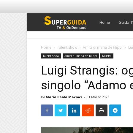
Super
Home
Guida T
Guida
Home
Talent show
Amici di maria de filippi
Lu
Talent show
Amici di maria de filippi
Musica
TV
Luigi Strangis: og
singolo “Adamo 
Da
Maria Paola Macioci
-
31 Marzo 2023