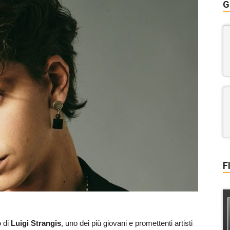
G
F
o
di
Luigi Strangis
, uno dei più giovani e promettenti artisti