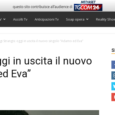
V
Ascolti Tv
Anticipazioni Tv
Soap opera
Reality Sho
igi Strangis: oggi in uscita il nuovo singolo “Adamo ed Eva”
S
gi in uscita il nuovo
ed Eva”