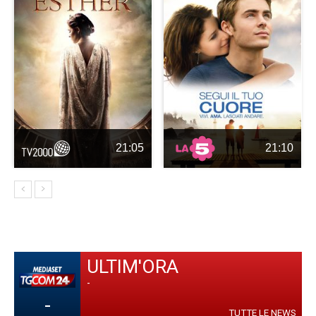
21:05
21:10
ULTIM'ORA
-
-
TUTTE LE NEWS