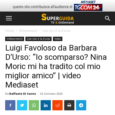
Home
Infotainment
Live non è la d'urso
Infotainment
Live non è la d'urso
Video
Luigi Favoloso da Barbara
D’Urso: “Io scomparso? Nina
Moric mi ha tradito col mio
miglior amico” | video
Mediaset
Da
Raffaele Di Santo
-
26 Gennaio 2020